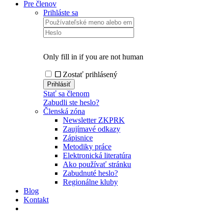
Pre členov
Prihláste sa
Only fill in if you are not human
Zostať prihlásený
Stať sa členom
Zabudli ste heslo?
Členská zóna
Newsletter ZKPRK
Zaujímavé odkazy
Zápisnice
Metodiky práce
Elektronická literatúra
Ako používať stránku
Zabudnuté heslo?
Regionálne kluby
Blog
Kontakt