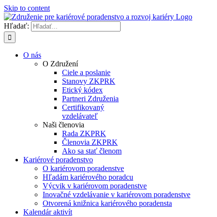
Skip to content
Hľadať:
O nás
O Združení
Ciele a poslanie
Stanovy ZKPRK
Etický kódex
Partneri Združenia
Certifikovaný
vzdelávateľ
Naši členovia
Rada ZKPRK
Členovia ZKPRK
Ako sa stať členom
Kariérové poradenstvo
O kariérovom poradenstve
Hľadám kariérového poradcu
Výcvik v kariérovom poradenstve
Inovačné vzdelávanie v kariérovom poradenstve
Otvorená knižnica kariérového poradensta
Kalendár aktivít