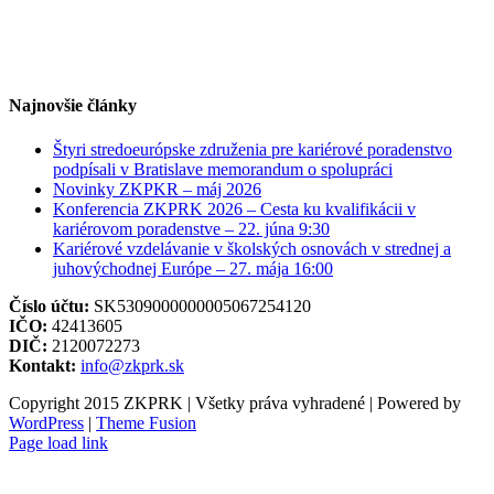
Najnovšie články
Štyri stredoeurópske združenia pre kariérové poradenstvo
podpísali v Bratislave memorandum o spolupráci
Novinky ZKPKR – máj 2026
Konferencia ZKPRK 2026 – Cesta ku kvalifikácii v
kariérovom poradenstve – 22. júna 9:30
Kariérové vzdelávanie v školských osnovách v strednej a
juhovýchodnej Európe – 27. mája 16:00
Číslo účtu:
SK5309000000005067254120
IČO:
42413605
DIČ:
2120072273
Kontakt:
info@zkprk.sk
Copyright 2015 ZKPRK | Všetky práva vyhradené | Powered by
WordPress
|
Theme Fusion
Page load link