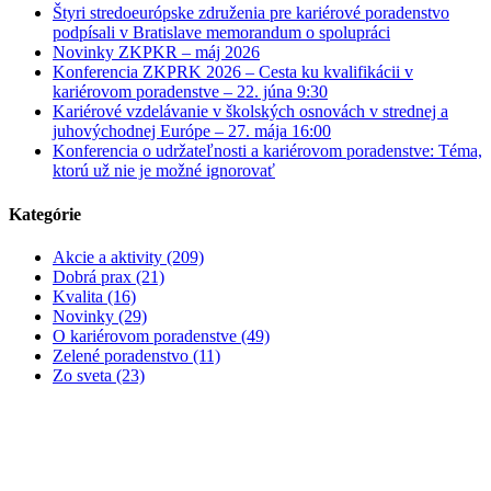
Štyri stredoeurópske združenia pre kariérové poradenstvo
podpísali v Bratislave memorandum o spolupráci
Novinky ZKPKR – máj 2026
Konferencia ZKPRK 2026 – Cesta ku kvalifikácii v
kariérovom poradenstve – 22. júna 9:30
Kariérové vzdelávanie v školských osnovách v strednej a
juhovýchodnej Európe – 27. mája 16:00
Konferencia o udržateľnosti a kariérovom poradenstve: Téma,
ktorú už nie je možné ignorovať
Kategórie
Akcie a aktivity (209)
Dobrá prax (21)
Kvalita (16)
Novinky (29)
O kariérovom poradenstve (49)
Zelené poradenstvo (11)
Zo sveta (23)