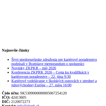
Najnovšie články
Štyri stredoeurópske združenia pre kariérové poradenstvo
podpísali v Bratislave memorandum o spolupráci
Novinky ZKPKR – máj 2026
Konferencia ZKPRK 2026 – Cesta ku kvalifikácii v
kariérovom poradenstve – 22. júna 9:30
Kariérové vzdelávanie v školských osnovách v strednej a
juhovýchodnej Európe – 27. mája 16:00
Číslo účtu:
SK5309000000005067254120
IČO:
42413605
DIČ:
2120072273
Kontakt:
info@zkprk.sk