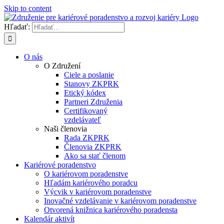
Skip to content
Hľadať:
O nás
O Združení
Ciele a poslanie
Stanovy ZKPRK
Etický kódex
Partneri Združenia
Certifikovaný
vzdelávateľ
Naši členovia
Rada ZKPRK
Členovia ZKPRK
Ako sa stať členom
Kariérové poradenstvo
O kariérovom poradenstve
Hľadám kariérového poradcu
Výcvik v kariérovom poradenstve
Inovačné vzdelávanie v kariérovom poradenstve
Otvorená knižnica kariérového poradensta
Kalendár aktivít