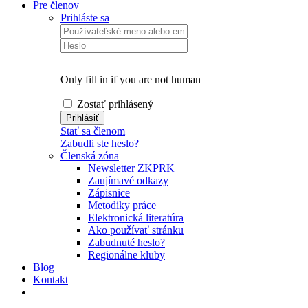
Pre členov
Prihláste sa
Only fill in if you are not human
Zostať prihlásený
Stať sa členom
Zabudli ste heslo?
Členská zóna
Newsletter ZKPRK
Zaujímavé odkazy
Zápisnice
Metodiky práce
Elektronická literatúra
Ako používať stránku
Zabudnuté heslo?
Regionálne kluby
Blog
Kontakt