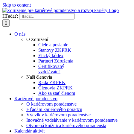
Skip to content
Hľadať:
O nás
O Združení
Ciele a poslanie
Stanovy ZKPRK
Etický kódex
Partneri Združenia
Certifikovaný
vzdelávateľ
Naši členovia
Rada ZKPRK
Členovia ZKPRK
Ako sa stať členom
Kariérové poradenstvo
O kariérovom poradenstve
Hľadám kariérového poradcu
Výcvik v kariérovom poradenstve
Inovačné vzdelávanie v kariérovom poradenstve
Otvorená knižnica kariérového poradensta
Kalendár aktivít