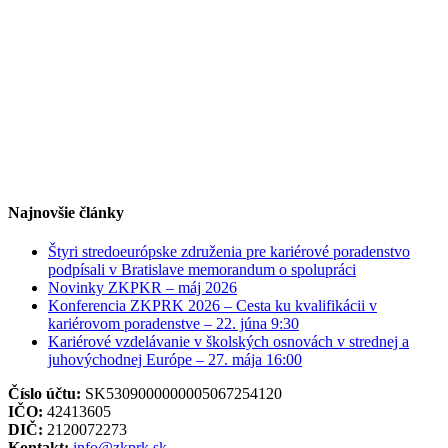
Najnovšie články
Štyri stredoeurópske združenia pre kariérové poradenstvo
podpísali v Bratislave memorandum o spolupráci
Novinky ZKPKR – máj 2026
Konferencia ZKPRK 2026 – Cesta ku kvalifikácii v
kariérovom poradenstve – 22. júna 9:30
Kariérové vzdelávanie v školských osnovách v strednej a
juhovýchodnej Európe – 27. mája 16:00
Číslo účtu:
SK5309000000005067254120
IČO:
42413605
DIČ:
2120072273
Kontakt:
info@zkprk.sk