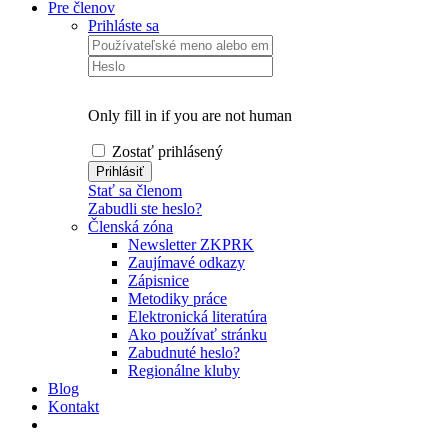
Pre členov
Prihláste sa
Only fill in if you are not human
Zostať prihlásený
Stať sa členom
Zabudli ste heslo?
Členská zóna
Newsletter ZKPRK
Zaujímavé odkazy
Zápisnice
Metodiky práce
Elektronická literatúra
Ako používať stránku
Zabudnuté heslo?
Regionálne kluby
Blog
Kontakt