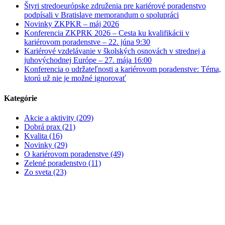
Štyri stredoeurópske združenia pre kariérové poradenstvo
podpísali v Bratislave memorandum o spolupráci
Novinky ZKPKR – máj 2026
Konferencia ZKPRK 2026 – Cesta ku kvalifikácii v
kariérovom poradenstve – 22. júna 9:30
Kariérové vzdelávanie v školských osnovách v strednej a
juhovýchodnej Európe – 27. mája 16:00
Konferencia o udržateľnosti a kariérovom poradenstve: Téma,
ktorú už nie je možné ignorovať
Kategórie
Akcie a aktivity (209)
Dobrá prax (21)
Kvalita (16)
Novinky (29)
O kariérovom poradenstve (49)
Zelené poradenstvo (11)
Zo sveta (23)