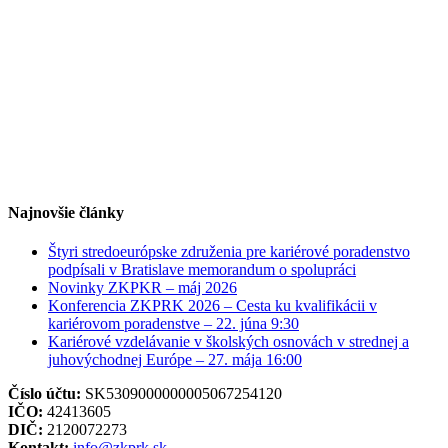
Najnovšie články
Štyri stredoeurópske združenia pre kariérové poradenstvo
podpísali v Bratislave memorandum o spolupráci
Novinky ZKPKR – máj 2026
Konferencia ZKPRK 2026 – Cesta ku kvalifikácii v
kariérovom poradenstve – 22. júna 9:30
Kariérové vzdelávanie v školských osnovách v strednej a
juhovýchodnej Európe – 27. mája 16:00
Číslo účtu:
SK5309000000005067254120
IČO:
42413605
DIČ:
2120072273
Kontakt:
info@zkprk.sk