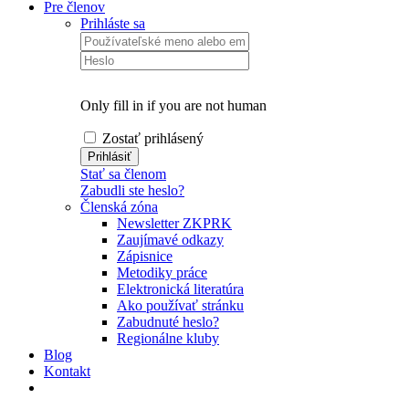
Pre členov
Prihláste sa
Only fill in if you are not human
Zostať prihlásený
Stať sa členom
Zabudli ste heslo?
Členská zóna
Newsletter ZKPRK
Zaujímavé odkazy
Zápisnice
Metodiky práce
Elektronická literatúra
Ako používať stránku
Zabudnuté heslo?
Regionálne kluby
Blog
Kontakt