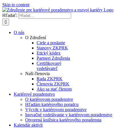
Skip to content
Hľadať:
O nás
O Združení
Ciele a poslanie
Stanovy ZKPRK
Etický kódex
Partneri Združenia
Certifikovaný
vzdelávateľ
Naši členovia
Rada ZKPRK
Členovia ZKPRK
Ako sa stať členom
Kariérové poradenstvo
O kariérovom poradenstve
Hľadám kariérového poradcu
Výcvik v kariérovom poradenstve
Inovačné vzdelávanie v kariérovom poradenstve
Otvorená knižnica kariérového poradensta
Kalendár aktivít