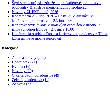
Štyri stredoeurópske združenia pre kariérové poradenstvo
podpísali v Bratislave memorandum o spolupráci
Novinky ZKPKR – máj 2026
Konferencia ZKPRK 2026 – Cesta ku kvalifikácii v
kariérovom poradenstve – 22. júna 9:30
Kariérové vzdelávanie v školských osnovách v strednej a
juhovýchodnej Európe – 27. mája 16:00
Konferencia o udržateľnosti a kariérovom poradenstve: Téma,
ktorú už nie je možné ignorovať
Kategórie
Akcie a aktivity (209)
Dobrá prax (21)
Kvalita (16)
Novinky (29)
O kariérovom poradenstve (49)
Zelené poradenstvo (11)
Zo sveta (23)