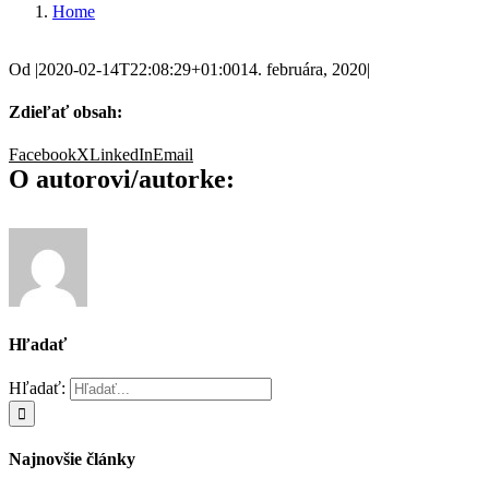
Home
Od
|
2020-02-14T22:08:29+01:00
14. februára, 2020
|
Zdieľať obsah:
Facebook
X
LinkedIn
Email
O autorovi/autorke:
Hľadať
Hľadať:
Najnovšie články