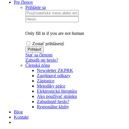
Pre členov
Prihláste sa
Only fill in if you are not human
Zostať prihlásený
Stať sa členom
Zabudli ste heslo?
Členská zóna
Newsletter ZKPRK
Zaujímavé odkazy
Zápisnice
Metodiky práce
Elektronická literatúra
Ako používať stránku
Zabudnuté heslo?
Regionálne kluby
Blog
Kontakt