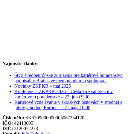
Najnovšie články
Štyri stredoeurópske združenia pre kariérové poradenstvo
podpísali v Bratislave memorandum o spolupráci
Novinky ZKPKR – máj 2026
Konferencia ZKPRK 2026 – Cesta ku kvalifikácii v
kariérovom poradenstve – 22. júna 9:30
Kariérové vzdelávanie v školských osnovách v strednej a
juhovýchodnej Európe – 27. mája 16:00
Číslo účtu:
SK5309000000005067254120
IČO:
42413605
DIČ:
2120072273
Kontakt:
info@zkprk.sk