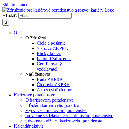
Skip to content
Hľadať:
O nás
O Združení
Ciele a poslanie
Stanovy ZKPRK
Etický kódex
Partneri Združenia
Certifikovaný
vzdelávateľ
Naši členovia
Rada ZKPRK
Členovia ZKPRK
Ako sa stať členom
Kariérové poradenstvo
O kariérovom poradenstve
Hľadám kariérového poradcu
Výcvik v kariérovom poradenstve
Inovačné vzdelávanie v kariérovom poradenstve
Otvorená knižnica kariérového poradensta
Kalendár aktivít