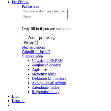
Pre členov
Prihláste sa
Only fill in if you are not human
Zostať prihlásený
Stať sa členom
Zabudli ste heslo?
Členská zóna
Newsletter ZKPRK
Zaujímavé odkazy
Zápisnice
Metodiky práce
Elektronická literatúra
Ako používať stránku
Zabudnuté heslo?
Regionálne kluby
Blog
Kontakt