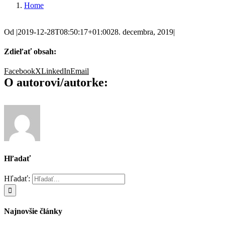
Home
Od
|
2019-12-28T08:50:17+01:00
28. decembra, 2019
|
Zdieľať obsah:
Facebook
X
LinkedIn
Email
O autorovi/autorke:
Hľadať
Hľadať:
Najnovšie články