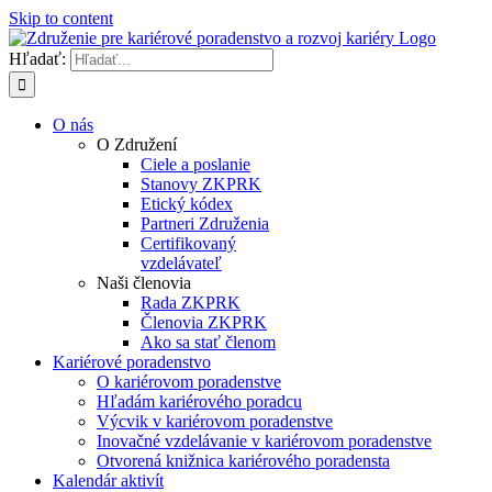
Skip to content
Hľadať:
O nás
O Združení
Ciele a poslanie
Stanovy ZKPRK
Etický kódex
Partneri Združenia
Certifikovaný
vzdelávateľ
Naši členovia
Rada ZKPRK
Členovia ZKPRK
Ako sa stať členom
Kariérové poradenstvo
O kariérovom poradenstve
Hľadám kariérového poradcu
Výcvik v kariérovom poradenstve
Inovačné vzdelávanie v kariérovom poradenstve
Otvorená knižnica kariérového poradensta
Kalendár aktivít