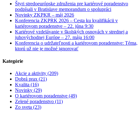
Štyri stredoeurópske združenia pre kariérové poradenstvo
podpísali v Bratislave memorandum o spolupráci
Novinky ZKPKR – máj 2026
Konferencia ZKPRK 2026 – Cesta ku kvalifikácii v
kariérovom poradenstve – 22. júna 9:30
Kariérové vzdelávanie v školských osnovách v strednej a
juhovýchodnej Európe – 27. mája 16:00
Konferencia o udržateľnosti a kariérovom poradenstve: Téma,
ktorú už nie je možné ignorovať
Kategórie
Akcie a aktivity (209)
Dobrá prax (21)
Kvalita (16)
Novinky (29)
O kariérovom poradenstve (49)
Zelené poradenstvo (11)
Zo sveta (23)