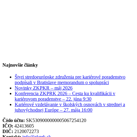
Najnovšie články
Štyri stredoeurópske združenia pre kariérové poradenstvo
podpísali v Bratislave memorandum o spolupráci
Novinky ZKPKR – máj 2026
Konferencia ZKPRK 2026 – Cesta ku kvalifikácii v
kariérovom poradenstve – 22. júna 9:30
Kariérové vzdelávanie v školských osnovách v strednej a
juhovýchodnej Európe – 27. mája 16:00
Číslo účtu:
SK5309000000005067254120
IČO:
42413605
DIČ:
2120072273
Kontakt:
info@zkprk.sk