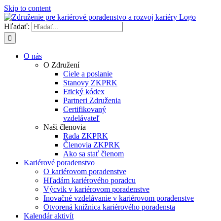
Skip to content
Hľadať:
O nás
O Združení
Ciele a poslanie
Stanovy ZKPRK
Etický kódex
Partneri Združenia
Certifikovaný
vzdelávateľ
Naši členovia
Rada ZKPRK
Členovia ZKPRK
Ako sa stať členom
Kariérové poradenstvo
O kariérovom poradenstve
Hľadám kariérového poradcu
Výcvik v kariérovom poradenstve
Inovačné vzdelávanie v kariérovom poradenstve
Otvorená knižnica kariérového poradensta
Kalendár aktivít