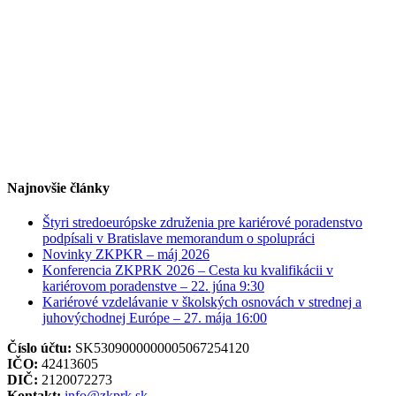
Najnovšie články
Štyri stredoeurópske združenia pre kariérové poradenstvo
podpísali v Bratislave memorandum o spolupráci
Novinky ZKPKR – máj 2026
Konferencia ZKPRK 2026 – Cesta ku kvalifikácii v
kariérovom poradenstve – 22. júna 9:30
Kariérové vzdelávanie v školských osnovách v strednej a
juhovýchodnej Európe – 27. mája 16:00
Číslo účtu:
SK5309000000005067254120
IČO:
42413605
DIČ:
2120072273
Kontakt:
info@zkprk.sk