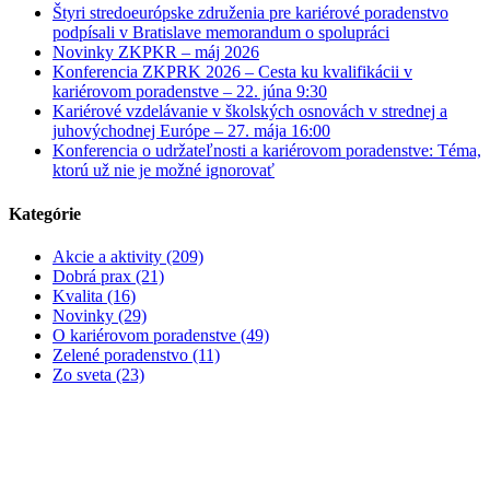
Štyri stredoeurópske združenia pre kariérové poradenstvo
podpísali v Bratislave memorandum o spolupráci
Novinky ZKPKR – máj 2026
Konferencia ZKPRK 2026 – Cesta ku kvalifikácii v
kariérovom poradenstve – 22. júna 9:30
Kariérové vzdelávanie v školských osnovách v strednej a
juhovýchodnej Európe – 27. mája 16:00
Konferencia o udržateľnosti a kariérovom poradenstve: Téma,
ktorú už nie je možné ignorovať
Kategórie
Akcie a aktivity (209)
Dobrá prax (21)
Kvalita (16)
Novinky (29)
O kariérovom poradenstve (49)
Zelené poradenstvo (11)
Zo sveta (23)