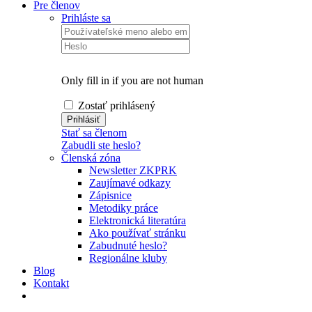
Pre členov
Prihláste sa
Only fill in if you are not human
Zostať prihlásený
Stať sa členom
Zabudli ste heslo?
Členská zóna
Newsletter ZKPRK
Zaujímavé odkazy
Zápisnice
Metodiky práce
Elektronická literatúra
Ako používať stránku
Zabudnuté heslo?
Regionálne kluby
Blog
Kontakt