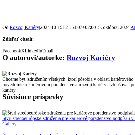
Od
Rozvoj Kariéry
|
2024-10-15T21:53:07+02:00
15. októbra, 2024
|
Ak
Zdieľať obsah:
Facebook
X
LinkedIn
Email
O autorovi/autorke:
Rozvoj Kariéry
Chceme byť združením všetkých, ktorí pôsobia v oblasti kariérového p
povedomie o kariérovom poradenstve a rozvoji kariéry a zlepšovať pr
kariéry.
Súvisiace príspevky
Štyri stredoeurópske združenia pre kariérové poradenstvo podpísali 
Gallery