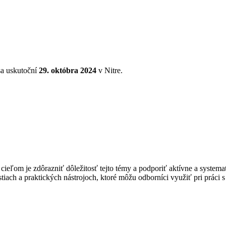
 sa uskutoční
29. októbra 2024
v Nitre.
eľom je zdôrazniť dôležitosť tejto témy a podporiť aktívne a systema
iach a praktických nástrojoch, ktoré môžu odborníci využiť pri práci s