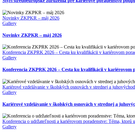
Štyri stredoeurópske združenia pre kariérové poradenstvo podp
Novinky ZKPKR – máj 2026
Gallery
Novinky ZKPKR – máj 2026
Konferencia ZKPRK 2026 – Cesta ku kvalifikácii v kariérovom porad
Gallery
Konferencia ZKPRK 2026 – Cesta ku kvalifikácii v kariérovom p
Kariérové vzdelávanie v školských osnovách v strednej a juhovýchod
Gallery
Kariérové vzdelávanie v školských osnovách v strednej a juhový
Konferencia o udržateľnosti a kariérovom poradenstve: Téma, ktorú 
Gallery