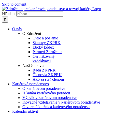
Skip to content
Hľadať:
O nás
O Združení
Ciele a poslanie
Stanovy ZKPRK
Etický kódex
Partneri Združenia
Certifikovaný
vzdelávateľ
Naši členovia
Rada ZKPRK
Členovia ZKPRK
Ako sa stať členom
Kariérové poradenstvo
O kariérovom poradenstve
Hľadám kariérového poradcu
Výcvik v kariérovom poradenstve
Inovačné vzdelávanie v kariérovom poradenstve
Otvorená knižnica kariérového poradensta
Kalendár aktivít