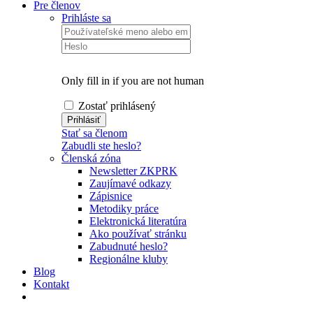
Pre členov
Prihláste sa
Only fill in if you are not human
Zostať prihlásený
Stať sa členom
Zabudli ste heslo?
Členská zóna
Newsletter ZKPRK
Zaujímavé odkazy
Zápisnice
Metodiky práce
Elektronická literatúra
Ako používať stránku
Zabudnuté heslo?
Regionálne kluby
Blog
Kontakt