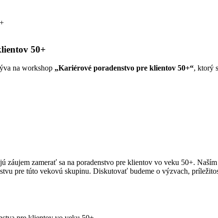
0+
lientov 50+
ozýva na workshop
„Kariérové poradenstvo pre klientov 50+“
, ktorý
ú záujem zamerať sa na poradenstvo pre klientov vo veku 50+. Naším ci
stvu pre túto vekovú skupinu. Diskutovať budeme o výzvach, príležitost
nstva pre klientov vo veku 50+.