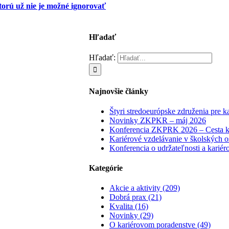
torú už nie je možné ignorovať
Hľadať
Hľadať:
Najnovšie články
Štyri stredoeurópske združenia pre 
Novinky ZKPKR – máj 2026
Konferencia ZKPRK 2026 – Cesta ku 
Kariérové vzdelávanie v školských o
Konferencia o udržateľnosti a karié
Kategórie
Akcie a aktivity (209)
Dobrá prax (21)
Kvalita (16)
Novinky (29)
O kariérovom poradenstve (49)