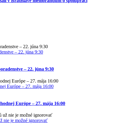
ísali v Bratislave memorandum o spolupráci
enstve – 22. júna 9:30
oradenstve – 22. júna 9:30
nej Európe – 27. mája 16:00
chodnej Európe – 27. mája 16:00
už nie je možné ignorovať