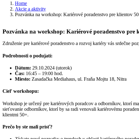
Home
Akcie a aktivity
Pozvánka na workshop: Kariérové poradenstvo pre klientov 5
Pozvánka na workshop: Kariérové poradenstvo pre k
Združenie pre kariérové poradenstvo a rozvoj kariéry vás srdečne p
Podrobnosti o podujatí:
Dátum:
29.10.2024 (utorok)
Čas:
16:45 – 19:00 hod.
Miesto:
Zasadačka Mediahaus, ul. Fraňa Mojtu 18, Nitra
Cieľ workshopu:
Workshop je určený pre kariérových poradcov a odborníkov, ktorí maj
sieťovanie odborníkov, ktorí by sa radi venovali kariérovému poraden
klientmi 50+.
Prečo by ste mali prísť?
Získate nové poznatky o trendoch v oblasti kariérového porade