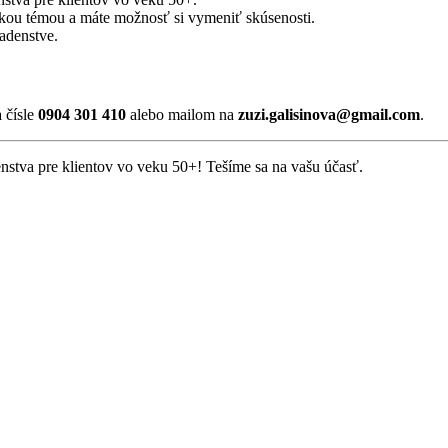
fickou témou a máte možnosť si vymeniť skúsenosti.
radenstve.
 čísle
0904 301 410
alebo mailom na
zuzi.galisinova@gmail.com
.
denstva pre klientov vo veku 50+! Tešíme sa na vašu účasť.