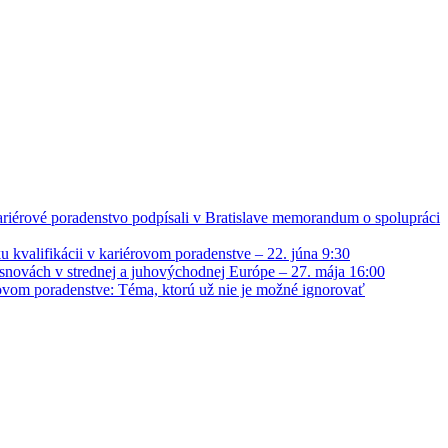
kariérové poradenstvo podpísali v Bratislave memorandum o spolupráci
kvalifikácii v kariérovom poradenstve – 22. júna 9:30
snovách v strednej a juhovýchodnej Európe – 27. mája 16:00
rovom poradenstve: Téma, ktorú už nie je možné ignorovať