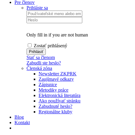
Pre členov
Prihláste sa
Only fill in if you are not human
Zostať prihlásený
Stať sa členom
Zabudli ste heslo?
Členská zóna
Newsletter ZKPRK
Zaujímavé odkazy
Zápisnice
Metodiky práce
Elektronická literatúra
Ako používať stránku
Zabudnuté heslo?
Regionálne kluby
Blog
Kontakt