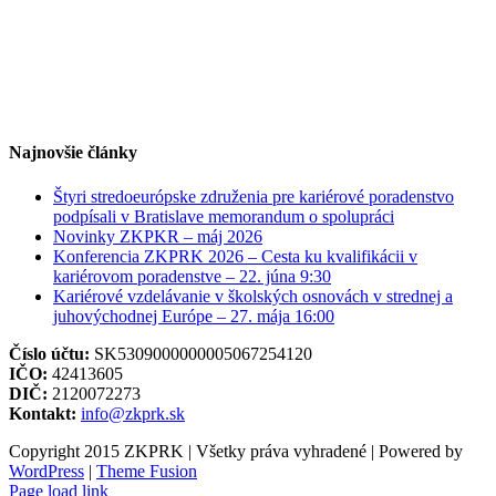
Najnovšie články
Štyri stredoeurópske združenia pre kariérové poradenstvo
podpísali v Bratislave memorandum o spolupráci
Novinky ZKPKR – máj 2026
Konferencia ZKPRK 2026 – Cesta ku kvalifikácii v
kariérovom poradenstve – 22. júna 9:30
Kariérové vzdelávanie v školských osnovách v strednej a
juhovýchodnej Európe – 27. mája 16:00
Číslo účtu:
SK5309000000005067254120
IČO:
42413605
DIČ:
2120072273
Kontakt:
info@zkprk.sk
Copyright 2015 ZKPRK | Všetky práva vyhradené | Powered by
WordPress
|
Theme Fusion
Page load link