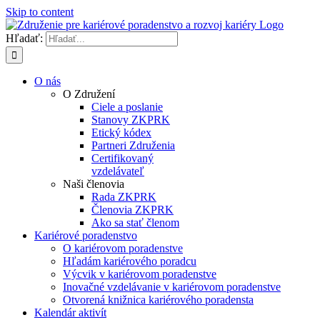
Skip to content
Hľadať:
O nás
O Združení
Ciele a poslanie
Stanovy ZKPRK
Etický kódex
Partneri Združenia
Certifikovaný
vzdelávateľ
Naši členovia
Rada ZKPRK
Členovia ZKPRK
Ako sa stať členom
Kariérové poradenstvo
O kariérovom poradenstve
Hľadám kariérového poradcu
Výcvik v kariérovom poradenstve
Inovačné vzdelávanie v kariérovom poradenstve
Otvorená knižnica kariérového poradensta
Kalendár aktivít