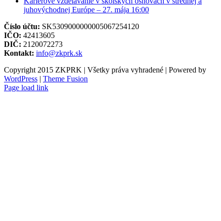
Kariérové vzdelávanie v školských osnovách v strednej a
juhovýchodnej Európe – 27. mája 16:00
Číslo účtu:
SK5309000000005067254120
IČO:
42413605
DIČ:
2120072273
Kontakt:
info@zkprk.sk
Copyright 2015 ZKPRK | Všetky práva vyhradené | Powered by
WordPress
|
Theme Fusion
Page load link