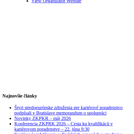
View Organizátor Website
Najnovšie články
Štyri stredoeurópske združenia pre kariérové poradenstvo
podpísali v Bratislave memorandum o spolupráci
Novinky ZKPKR – máj 2026
Konferencia ZKPRK 2026 – Cesta ku kvalifikácii v
kariérovom poradenstve – 22. júna 9:30