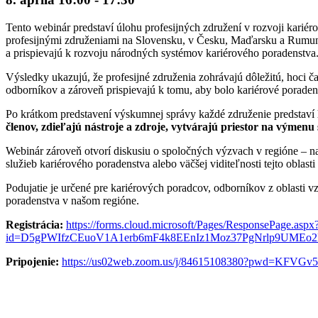
Tento webinár predstaví úlohu profesijných združení v rozvoji kari
profesijnými združeniami na Slovensku, v Česku, Maďarsku a Rumunsku
a prispievajú k rozvoju národných systémov kariérového poradenstva
Výsledky ukazujú, že profesijné združenia zohrávajú dôležitú, hoci 
odborníkov a zároveň prispievajú k tomu, aby bolo kariérové poradens
Po krátkom predstavení výskumnej správy každé združenie predstaví
členov, zdieľajú nástroje a zdroje, vytvárajú priestor na výmen
Webinár zároveň otvorí diskusiu o spoločných výzvach v regióne – napr
služieb kariérového poradenstva alebo väčšej viditeľnosti tejto oblasti
Podujatie je určené pre kariérových poradcov, odborníkov z oblasti v
poradenstva v našom regióne.
Registrácia:
https://forms.cloud.microsoft/Pages/ResponsePage.aspx
id=D5gPWIfzCEuoV1A1erb6mF4k8EEnIz1Moz37PgNrlp9UM
Pripojenie:
https://us02web.zoom.us/j/84615108380?pwd=KF