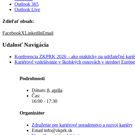
Outlook 365
Outlook Live
Zdieľať obsah:
Facebook
X
LinkedIn
Email
Udalosť Navigácia
Konferencia ZKPRK 2026 – ako prakticky na udržateľné karié
Kariérové vzdelávanie v školských osnovách v strednej Európe
Podrobnosti
Dátum:
8. apríla
Čas:
16:00 - 17:30
Organizátor
Združenie pre kariérové poradenstvo a rozvoj kariéry
Email
info@zkprk.sk