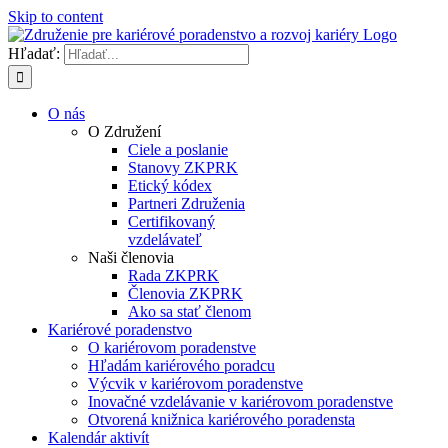
Skip to content
Hľadať:
O nás
O Združení
Ciele a poslanie
Stanovy ZKPRK
Etický kódex
Partneri Združenia
Certifikovaný
vzdelávateľ
Naši členovia
Rada ZKPRK
Členovia ZKPRK
Ako sa stať členom
Kariérové poradenstvo
O kariérovom poradenstve
Hľadám kariérového poradcu
Výcvik v kariérovom poradenstve
Inovačné vzdelávanie v kariérovom poradenstve
Otvorená knižnica kariérového poradensta
Kalendár aktivít