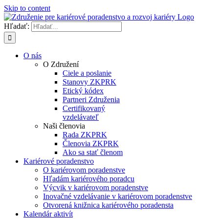
Skip to content
Hľadať:
O nás
O Združení
Ciele a poslanie
Stanovy ZKPRK
Etický kódex
Partneri Združenia
Certifikovaný
vzdelávateľ
Naši členovia
Rada ZKPRK
Členovia ZKPRK
Ako sa stať členom
Kariérové poradenstvo
O kariérovom poradenstve
Hľadám kariérového poradcu
Výcvik v kariérovom poradenstve
Inovačné vzdelávanie v kariérovom poradenstve
Otvorená knižnica kariérového poradensta
Kalendár aktivít