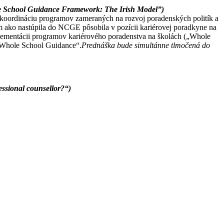
e School Guidance Framework: The Irish Model”)
koordináciu programov zameraných na rozvoj poradenských politík a
 ako nastúpila do NCGE pôsobila v pozícii kariérovej poradkyne na
mplementácii programov kariérového poradenstva na školách („Whole
„Whole School Guidance“.
Prednáška bude simultánne tlmočená do
essional counsellor?“)