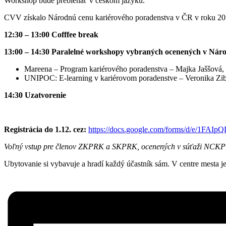
Workshop bude prebiehať v českom jazyku.
CVV získalo Národnú cenu kariérového poradenstva v ČR v roku 20
12:30 – 13:00 Cofffee break
13:00 – 14:30
Paralelné workshopy vybraných ocenených v Náro
Mareena – Program kariérového poradenstva – Majka Jaššová,
UNIPOC: E-learning v kariérovom poradenstve – Veronika Zi
14:30 Uzatvorenie
Registrácia do 1.12. cez:
https://docs.google.com/forms/d/e
Voľný vstup pre členov ZKPRK a SKPRK, ocenených v súťaži NCKP a
Ubytovanie si vybavuje a hradí každý účastník sám. V centre mesta j