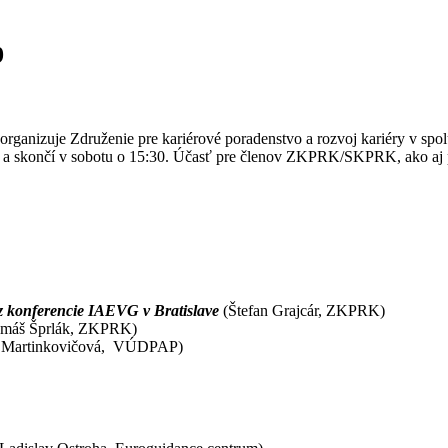
9
organizuje Združenie pre kariérové poradenstvo a rozvoj kariéry v s
0 a skončí v sobotu o 15:30. Účasť pre členov ZKPRK/SKPRK, ako aj p
 z konferencie IAEVG v Bratislave
(Štefan Grajcár, ZKPRK)
máš Šprlák, ZKPRK)
 Martinkovičová, VÚDPAP)