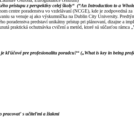
(Ladislav Ostroha, Euroguidance centrum)
ho prístupu z perspektívy celej školy“ (
“An Introduction to a Whol
nom centre poradenstva vo vzdelávaní (NCGE), kde je zodpovedná za 
aniu sa venuje aj ako výskumníčka na Dublin City University. Predtým
ého poradenstva predstaví unikátny prístup pri plánovaní, dizajne a i
utá praktická ochutnávka cvičení a metód, ktoré sú súčasťou rámca 
je kľúčové pre profesionalitu poradcu?“ („What is key in being prof
o pracovať s učiteľmi a žiakmi