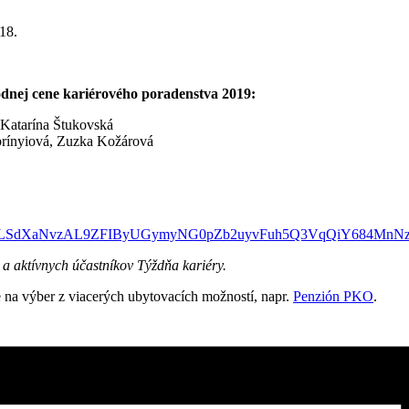
18.
dnej cene kariérového poradenstva 2019:
 Katarína Štukovská
brínyiová, Zuzka Kožárová
/1FAIpQLSdXaNvzAL9ZFIByUGymyNG0pZb2uyvFuh5Q3VqQiY684MnNz
 aktívnych účastníkov Týždňa kariéry.
e na výber z viacerých ubytovacích možností, napr.
Penzión PKO
.