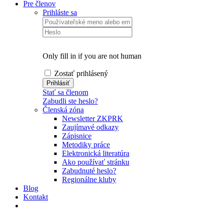
Pre členov
Prihláste sa
Only fill in if you are not human
Zostať prihlásený
Stať sa členom
Zabudli ste heslo?
Členská zóna
Newsletter ZKPRK
Zaujímavé odkazy
Zápisnice
Metodiky práce
Elektronická literatúra
Ako používať stránku
Zabudnuté heslo?
Regionálne kluby
Blog
Kontakt