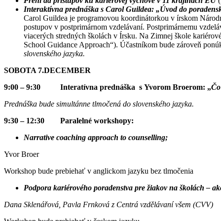
Prehľad prístupov ku kariérovej výchove v 11 krajinách EÚ
Interaktívna prednáška s Carol Guildea: „Úvod do poradenské
Carol Guildea je programovou koordinátorkou v írskom Národ
postupov v postprimárnom vzdelávaní. Postprimárnemu vzdeláv
viacerých stredných školách v Írsku. Na Zimnej škole kariérov
School Guidance Approach“). Účastníkom bude zároveň ponúkn
slovenského jazyka.
SOBOTA 7.DECEMBER
9:00 – 9:30 Interatívna prednáška s Yvorom Broerom: „
Čo 
Prednáška bude simultánne tlmočená do slovenského jazyka.
9:30 – 12:30 Paralelné workshopy:
Narrative coaching approach to counselling;
Yvor Broer
Workshop bude prebiehať v anglickom jazyku bez tlmočenia
Podpora kariérového poradenstva pre žiakov na školách – ak
Dana Sklenářová, Pavla Frnková z Centrá vzdělávaní všem (CVV)