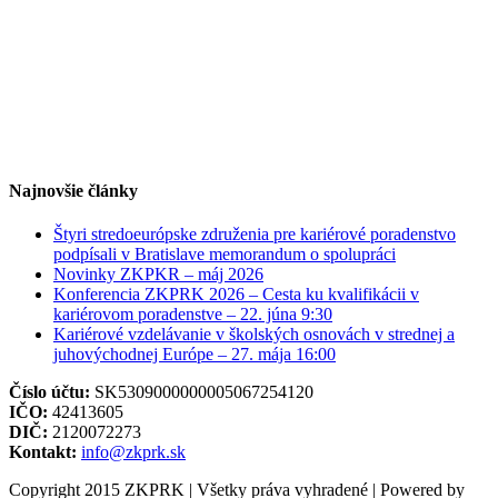
Najnovšie články
Štyri stredoeurópske združenia pre kariérové poradenstvo
podpísali v Bratislave memorandum o spolupráci
Novinky ZKPKR – máj 2026
Konferencia ZKPRK 2026 – Cesta ku kvalifikácii v
kariérovom poradenstve – 22. júna 9:30
Kariérové vzdelávanie v školských osnovách v strednej a
juhovýchodnej Európe – 27. mája 16:00
Číslo účtu:
SK5309000000005067254120
IČO:
42413605
DIČ:
2120072273
Kontakt:
info@zkprk.sk
Copyright 2015 ZKPRK | Všetky práva vyhradené | Powered by