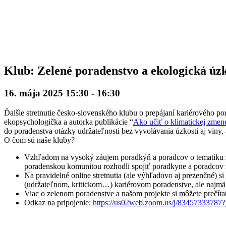
Klub: Zelené poradenstvo a ekologická úzk
16. mája 2025 15:30
-
16:30
Ďalšie stretnutie česko-slovenského klubu o prepájaní kariérového po
ekopsychologička a autorka publikácie “
Ako učiť o klimatickej zmen
do poradenstva otázky udržateľnosti bez vyvolávania úzkosti aj viny,
O čom sú naše kluby?
Vzhľadom na vysoký záujem poradkýň a poradcov o tematiku
poradenskou komunitou rozhodli spojiť poradkyne a poradcov z
Na pravidelné online stretnutia (ale výhľadovo aj prezenčné)
(udržateľnom, kritickom…) kariérovom poradenstve, ale najmä
Viac o zelenom poradenstve a našom projekte si môžete prečíta
Odkaz na pripojenie:
https://us02web.zoom.us/j/8345733