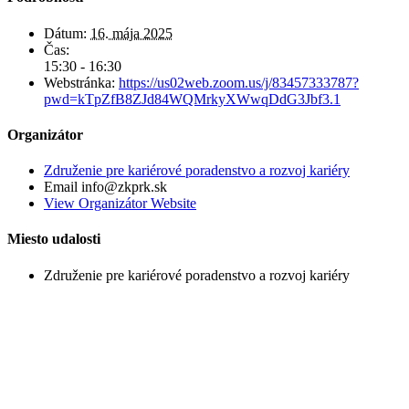
Dátum:
16. mája 2025
Čas:
15:30 - 16:30
Webstránka:
https://us02web.zoom.us/j/83457333787?
pwd=kTpZfB8ZJd84WQMrkyXWwqDdG3Jbf3.1
Organizátor
Združenie pre kariérové poradenstvo a rozvoj kariéry
Email
info@zkprk.sk
View Organizátor Website
Miesto udalosti
Združenie pre kariérové poradenstvo a rozvoj kariéry