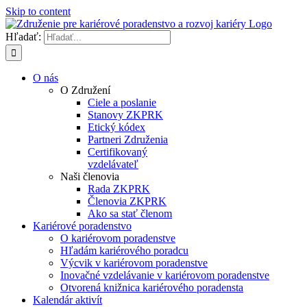
Skip to content
Hľadať:
O nás
O Združení
Ciele a poslanie
Stanovy ZKPRK
Etický kódex
Partneri Združenia
Certifikovaný
vzdelávateľ
Naši členovia
Rada ZKPRK
Členovia ZKPRK
Ako sa stať členom
Kariérové poradenstvo
O kariérovom poradenstve
Hľadám kariérového poradcu
Výcvik v kariérovom poradenstve
Inovačné vzdelávanie v kariérovom poradenstve
Otvorená knižnica kariérového poradensta
Kalendár aktivít