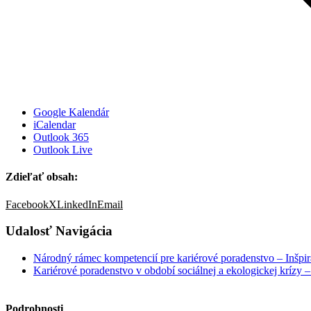
Google Kalendár
iCalendar
Outlook 365
Outlook Live
Zdieľať obsah:
Facebook
X
LinkedIn
Email
Udalosť Navigácia
Národný rámec kompetencií pre kariérové poradenstvo – Inšpir
Kariérové poradenstvo v období sociálnej a ekologickej krízy 
Podrobnosti