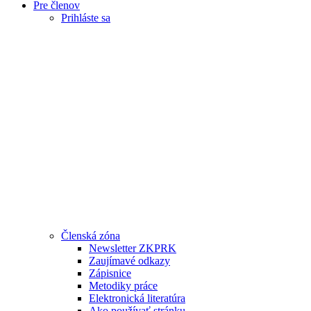
Pre členov
Prihláste sa
Zostať prihlásený
Stať sa členom
Zabudli ste heslo?
Členská zóna
Newsletter ZKPRK
Zaujímavé odkazy
Zápisnice
Metodiky práce
Elektronická literatúra
Ako používať stránku