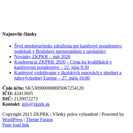
Najnovšie články
Štyri stredoeurópske združenia pre kariérové poradenstvo
podpísali v Bratislave memorandum o spolupráci
Novinky ZKPKR – máj 2026
Konferencia ZKPRK 2026 – Cesta ku kvalifikácii v
kariérovom poradenstve – 22. júna 9:30
Kariérové vzdelávanie v školských osnovách v strednej a
juhovýchodnej Európe – 27. mája 16:00
Číslo účtu:
SK5309000000005067254120
IČO:
42413605
DIČ:
2120072273
Kontakt:
info@zkprk.sk
Copyright 2015 ZKPRK | Všetky práva vyhradené | Powered by
WordPress
|
Theme Fusion
Page load link