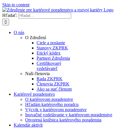
Skip to content
Hľadať:
O nás
O Združení
Ciele a poslanie
Stanovy ZKPRK
Etický kódex
Partneri Združenia
Certifikovaný
vzdelávateľ
Naši členovia
Rada ZKPRK
Členovia ZKPRK
Ako sa stať členom
Kariérové poradenstvo
O kariérovom poradenstve
Hľadám kariérového poradcu
Výcvik v kariérovom poradenstve
Inovačné vzdelávanie v kariérovom poradenstve
Otvorená knižnica kariérového poradensta
Kalendár aktivít