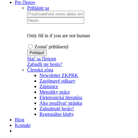
Pre členov
Prihláste sa
Only fill in if you are not human
Zostať prihlásený
Stať sa členom
Zabudli ste heslo?
Členská zóna
Newsletter ZKPRK
Zaujímavé odkazy
Zápisnice
Metodiky práce
Elektronická literatúra
Ako používať stránku
Zabudnuté heslo?
Regionálne kluby
Blog
Kontakt