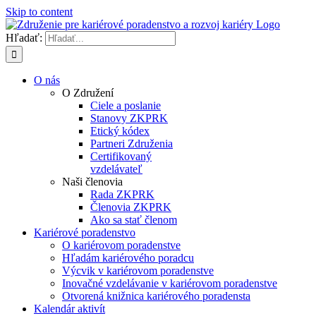
Skip to content
Hľadať:
O nás
O Združení
Ciele a poslanie
Stanovy ZKPRK
Etický kódex
Partneri Združenia
Certifikovaný
vzdelávateľ
Naši členovia
Rada ZKPRK
Členovia ZKPRK
Ako sa stať členom
Kariérové poradenstvo
O kariérovom poradenstve
Hľadám kariérového poradcu
Výcvik v kariérovom poradenstve
Inovačné vzdelávanie v kariérovom poradenstve
Otvorená knižnica kariérového poradensta
Kalendár aktivít