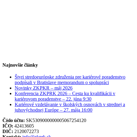
Najnovšie články
Štyri stredoeurópske združenia pre kariérové poradenstvo
podpísali v Bratislave memorandum o spolupráci
Novinky ZKPKR – máj 2026
Konferencia ZKPRK 2026 – Cesta ku kvalifikácii v
kariérovom poradenstve – 22. júna 9:30
Kariérové vzdelávanie v školských osnovách v strednej a
juhovýchodnej Európe – 27. mája 16:00
Číslo účtu:
SK5309000000005067254120
IČO:
42413605
DIČ:
2120072273
Kontakt:
info@zkprk.sk