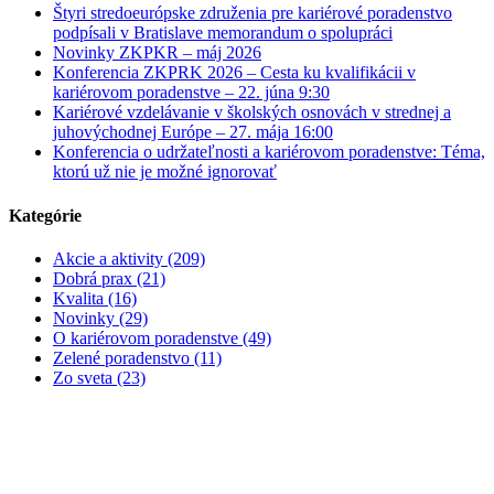
Štyri stredoeurópske združenia pre kariérové poradenstvo
podpísali v Bratislave memorandum o spolupráci
Novinky ZKPKR – máj 2026
Konferencia ZKPRK 2026 – Cesta ku kvalifikácii v
kariérovom poradenstve – 22. júna 9:30
Kariérové vzdelávanie v školských osnovách v strednej a
juhovýchodnej Európe – 27. mája 16:00
Konferencia o udržateľnosti a kariérovom poradenstve: Téma,
ktorú už nie je možné ignorovať
Kategórie
Akcie a aktivity (209)
Dobrá prax (21)
Kvalita (16)
Novinky (29)
O kariérovom poradenstve (49)
Zelené poradenstvo (11)
Zo sveta (23)