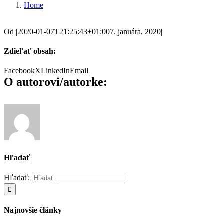
Home
Od
|
2020-01-07T21:25:43+01:00
7. januára, 2020
|
Zdieľať obsah:
Facebook
X
LinkedIn
Email
O autorovi/autorke:
Hľadať
Hľadať:
Najnovšie články