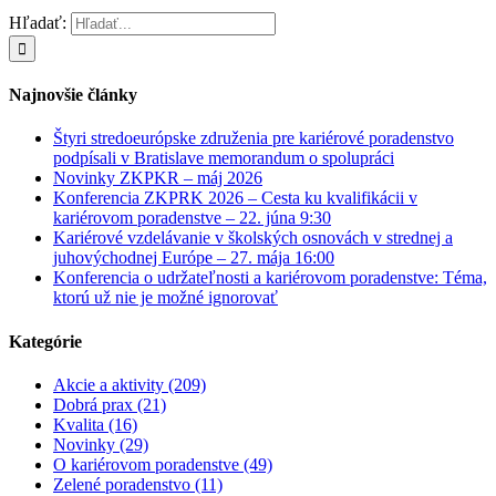
Hľadať:
Najnovšie články
Štyri stredoeurópske združenia pre kariérové poradenstvo
podpísali v Bratislave memorandum o spolupráci
Novinky ZKPKR – máj 2026
Konferencia ZKPRK 2026 – Cesta ku kvalifikácii v
kariérovom poradenstve – 22. júna 9:30
Kariérové vzdelávanie v školských osnovách v strednej a
juhovýchodnej Európe – 27. mája 16:00
Konferencia o udržateľnosti a kariérovom poradenstve: Téma,
ktorú už nie je možné ignorovať
Kategórie
Akcie a aktivity (209)
Dobrá prax (21)
Kvalita (16)
Novinky (29)
O kariérovom poradenstve (49)
Zelené poradenstvo (11)