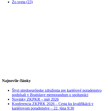
Zo sveta (23)
Najnovšie články
Štyri stredoeurópske združenia pre kariérové poradenstvo
podpísali v Bratislave memorandum o spolupráci
Novinky ZKPKR – máj 2026
Konferencia ZKPRK 2026 – Cesta ku kvalifikácii v
kariérovom poradenstve – 22. júna 9:30