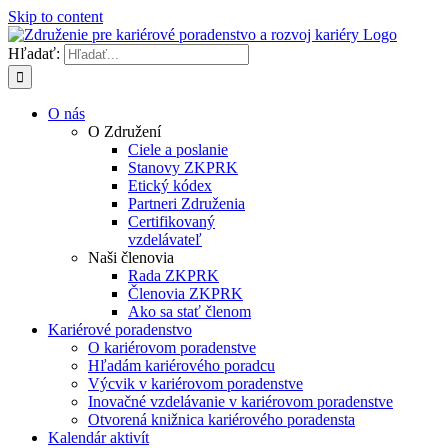
Skip to content
Hľadať:
O nás
O Združení
Ciele a poslanie
Stanovy ZKPRK
Etický kódex
Partneri Združenia
Certifikovaný
vzdelávateľ
Naši členovia
Rada ZKPRK
Členovia ZKPRK
Ako sa stať členom
Kariérové poradenstvo
O kariérovom poradenstve
Hľadám kariérového poradcu
Výcvik v kariérovom poradenstve
Inovačné vzdelávanie v kariérovom poradenstve
Otvorená knižnica kariérového poradensta
Kalendár aktivít