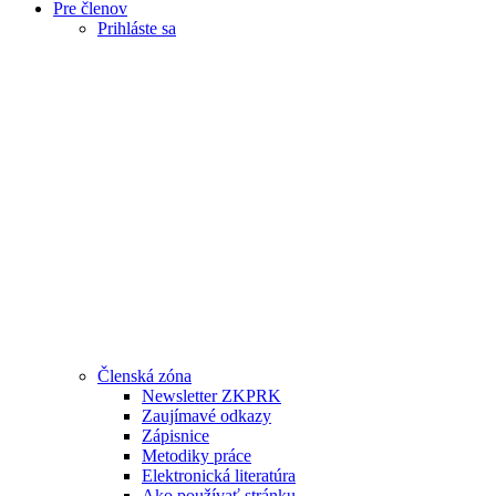
Pre členov
Prihláste sa
Zostať prihlásený
Stať sa členom
Zabudli ste heslo?
Členská zóna
Newsletter ZKPRK
Zaujímavé odkazy
Zápisnice
Metodiky práce
Elektronická literatúra
Ako používať stránku