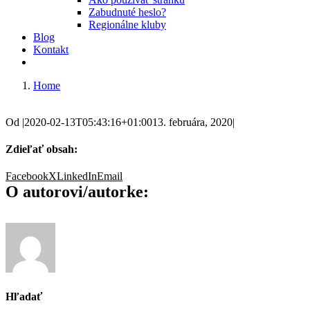
Zabudnuté heslo?
Regionálne kluby
Blog
Kontakt
Home
Od
|
2020-02-13T05:43:16+01:00
13. februára, 2020
|
Zdieľať obsah:
Facebook
X
LinkedIn
Email
O autorovi/autorke:
Hľadať