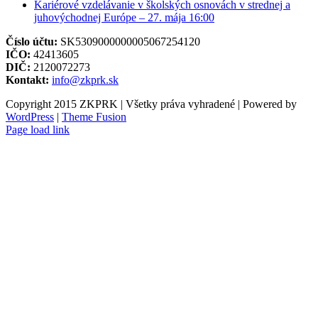
Kariérové vzdelávanie v školských osnovách v strednej a
juhovýchodnej Európe – 27. mája 16:00
Číslo účtu:
SK5309000000005067254120
IČO:
42413605
DIČ:
2120072273
Kontakt:
info@zkprk.sk
Copyright 2015 ZKPRK | Všetky práva vyhradené | Powered by
WordPress
|
Theme Fusion
Page load link