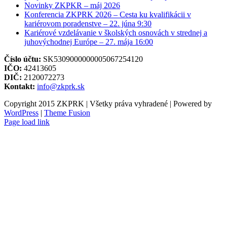
Novinky ZKPKR – máj 2026
Konferencia ZKPRK 2026 – Cesta ku kvalifikácii v
kariérovom poradenstve – 22. júna 9:30
Kariérové vzdelávanie v školských osnovách v strednej a
juhovýchodnej Európe – 27. mája 16:00
Číslo účtu:
SK5309000000005067254120
IČO:
42413605
DIČ:
2120072273
Kontakt:
info@zkprk.sk
Copyright 2015 ZKPRK | Všetky práva vyhradené | Powered by
WordPress
|
Theme Fusion
Page load link