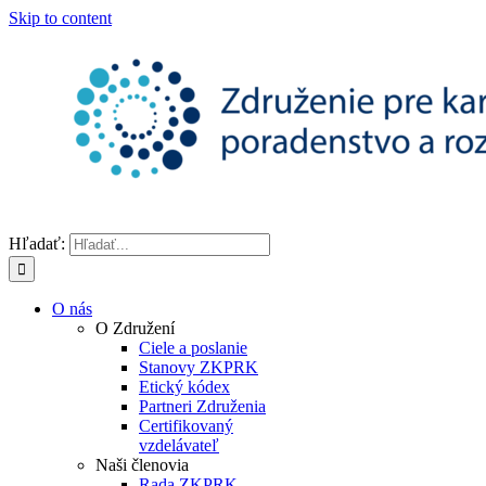
Skip to content
Hľadať:
O nás
O Združení
Ciele a poslanie
Stanovy ZKPRK
Etický kódex
Partneri Združenia
Certifikovaný
vzdelávateľ
Naši členovia
Rada ZKPRK