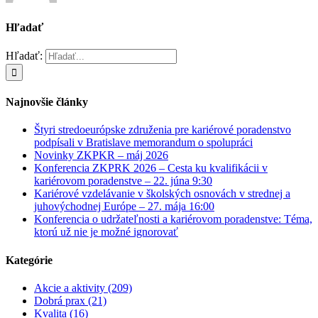
Hľadať
Hľadať:
Najnovšie články
Štyri stredoeurópske združenia pre kariérové poradenstvo
podpísali v Bratislave memorandum o spolupráci
Novinky ZKPKR – máj 2026
Konferencia ZKPRK 2026 – Cesta ku kvalifikácii v
kariérovom poradenstve – 22. júna 9:30
Kariérové vzdelávanie v školských osnovách v strednej a
juhovýchodnej Európe – 27. mája 16:00
Konferencia o udržateľnosti a kariérovom poradenstve: Téma,
ktorú už nie je možné ignorovať
Kategórie
Akcie a aktivity (209)
Dobrá prax (21)
Kvalita (16)