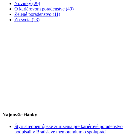
Novinky (29)
O kariérovom poradenstve (49)
Zelené poradenstvo (11)
Zo sveta (23)
Najnovšie články
Štyri stredoeurópske združenia pre kariérové poradenstvo
podpísali v Bratislave memorandum o spolupráci