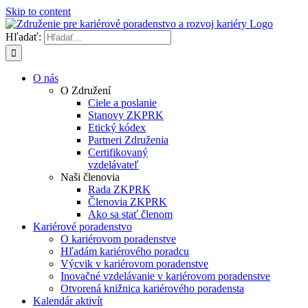
Skip to content
Hľadať:
O nás
O Združení
Ciele a poslanie
Stanovy ZKPRK
Etický kódex
Partneri Združenia
Certifikovaný
vzdelávateľ
Naši členovia
Rada ZKPRK
Členovia ZKPRK
Ako sa stať členom
Kariérové poradenstvo
O kariérovom poradenstve
Hľadám kariérového poradcu
Výcvik v kariérovom poradenstve
Inovačné vzdelávanie v kariérovom poradenstve
Otvorená knižnica kariérového poradensta
Kalendár aktivít