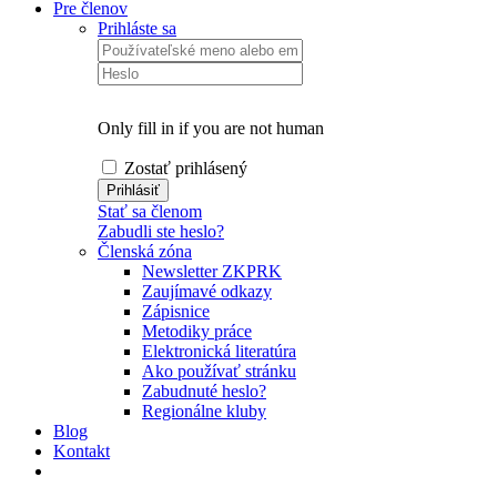
Pre členov
Prihláste sa
Only fill in if you are not human
Zostať prihlásený
Stať sa členom
Zabudli ste heslo?
Členská zóna
Newsletter ZKPRK
Zaujímavé odkazy
Zápisnice
Metodiky práce
Elektronická literatúra
Ako používať stránku
Zabudnuté heslo?
Regionálne kluby
Blog
Kontakt