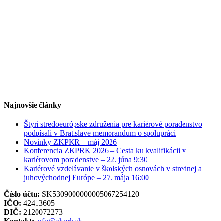
Najnovšie články
Štyri stredoeurópske združenia pre kariérové poradenstvo
podpísali v Bratislave memorandum o spolupráci
Novinky ZKPKR – máj 2026
Konferencia ZKPRK 2026 – Cesta ku kvalifikácii v
kariérovom poradenstve – 22. júna 9:30
Kariérové vzdelávanie v školských osnovách v strednej a
juhovýchodnej Európe – 27. mája 16:00
Číslo účtu:
SK5309000000005067254120
IČO:
42413605
DIČ:
2120072273
Kontakt:
info@zkprk.sk