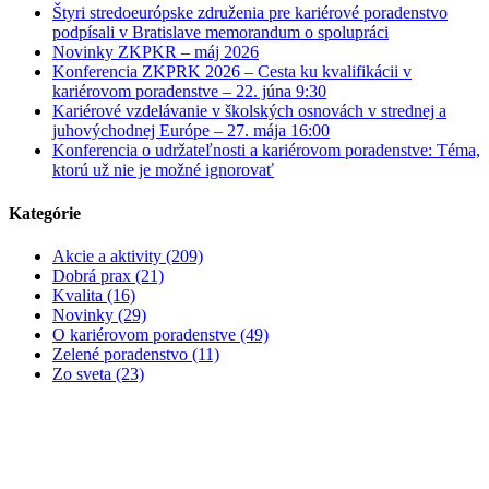
Štyri stredoeurópske združenia pre kariérové poradenstvo
podpísali v Bratislave memorandum o spolupráci
Novinky ZKPKR – máj 2026
Konferencia ZKPRK 2026 – Cesta ku kvalifikácii v
kariérovom poradenstve – 22. júna 9:30
Kariérové vzdelávanie v školských osnovách v strednej a
juhovýchodnej Európe – 27. mája 16:00
Konferencia o udržateľnosti a kariérovom poradenstve: Téma,
ktorú už nie je možné ignorovať
Kategórie
Akcie a aktivity (209)
Dobrá prax (21)
Kvalita (16)
Novinky (29)
O kariérovom poradenstve (49)
Zelené poradenstvo (11)
Zo sveta (23)