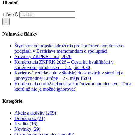
Hľadať
Hľadať:
Najnovšie články
Štyri stredoeurópske združenia pre kariérové poradenstvo
podpísali v Bratislave memorandum o spolupráci
Novinky ZKPKR – máj 2026
Konferencia ZKPRK 2026 – Cesta ku kvalifikácii v
kariérovom poradenstve – 22. júna 9:30
Kariérové vzdelávanie v školských osnovách v strednej a
juhovýchodnej Európe – 27. mája 16:00
Konferencia o udržateľnosti a kariérovom poradenstve: Téma,
ktorú už nie je možné ignorovať
Kategórie
Akcie a aktivity (209)
Dobrá prax (21)
Kvalita (16)
Novinky (29)
O kariérovom poradenstve (49)