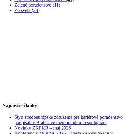
Zelené poradenstvo (11)
Zo sveta (23)
Najnovšie články
Štyri stredoeurópske združenia pre kariérové poradenstvo
podpísali v Bratislave memorandum o spolupráci
Novinky ZKPKR – máj 2026
Konferencia ZKPRK 2026 – Cesta ku kvalifikácii v