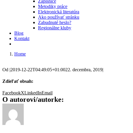
Zápisnice
Metodiky práce
Elektronická literatúra
Ako používať stránku
Zabudnuté heslo?
Regionálne kluby
Blog
Kontakt
Home
Od
|
2019-12-22T04:49:05+01:00
22. decembra, 2019
|
Zdieľať obsah:
Facebook
X
LinkedIn
Email
O autorovi/autorke: