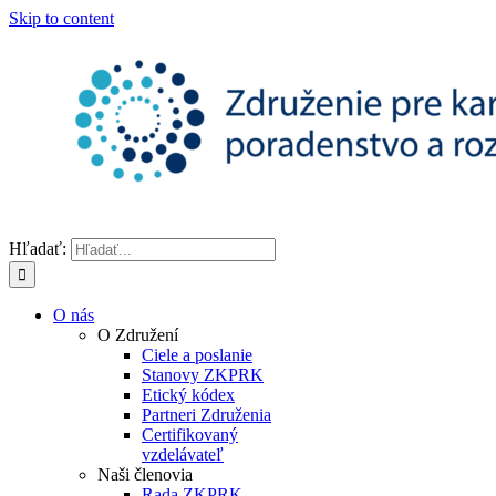
Skip to content
Hľadať:
O nás
O Združení
Ciele a poslanie
Stanovy ZKPRK
Etický kódex
Partneri Združenia
Certifikovaný
vzdelávateľ
Naši členovia
Rada ZKPRK