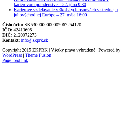
kariérovom poradenstve – 22. júna 9:30
Kariérové vzdelávanie v školských osnovách v strednej a
juhovýchodnej Európe – 27. mája 16:00
Číslo účtu:
SK5309000000005067254120
IČO:
42413605
DIČ:
2120072273
Kontakt:
info@zkprk.sk
Copyright 2015 ZKPRK | Všetky práva vyhradené | Powered by
WordPress
|
Theme Fusion
Page load link