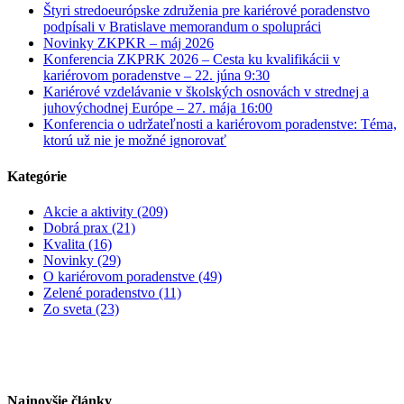
Štyri stredoeurópske združenia pre kariérové poradenstvo
podpísali v Bratislave memorandum o spolupráci
Novinky ZKPKR – máj 2026
Konferencia ZKPRK 2026 – Cesta ku kvalifikácii v
kariérovom poradenstve – 22. júna 9:30
Kariérové vzdelávanie v školských osnovách v strednej a
juhovýchodnej Európe – 27. mája 16:00
Konferencia o udržateľnosti a kariérovom poradenstve: Téma,
ktorú už nie je možné ignorovať
Kategórie
Akcie a aktivity (209)
Dobrá prax (21)
Kvalita (16)
Novinky (29)
O kariérovom poradenstve (49)
Zelené poradenstvo (11)
Zo sveta (23)
Najnovšie články