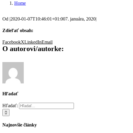
Home
Od
|
2020-01-07T10:46:01+01:00
7. januára, 2020
|
Zdieľať obsah:
Facebook
X
LinkedIn
Email
O autorovi/autorke:
Hľadať
Hľadať:
Najnovšie články