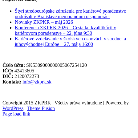
Štyri stredoeurópske združenia pre kariérové poradenstvo
podpísali v Bratislave memorandum o spolupráci
Novinky ZKPKR – máj 2026
Konferencia ZKPRK 2026 – Cesta ku kvalifikácii v
kariérovom poradenstve – 22. júna 9:30
Kariérové vzdelávanie v školských osnovách v strednej a
juhovýchodnej Európe – 27. mája 16:00
Číslo účtu:
SK5309000000005067254120
IČO:
42413605
DIČ:
2120072273
Kontakt:
info@zkprk.sk
Copyright 2015 ZKPRK | Všetky práva vyhradené | Powered by
WordPress
|
Theme Fusion
Page load link