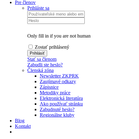
Pre členov
Prihláste sa
Only fill in if you are not human
Zostať prihlásený
Stať sa členom
Zabudli ste heslo?
Členská zóna
Newsletter ZKPRK
Zaujímavé odkazy
Zápisnice
Metodiky práce
Elektronická literatúra
Ako používať stránku
Zabudnuté heslo?
Regionálne kluby
Blog
Kontakt