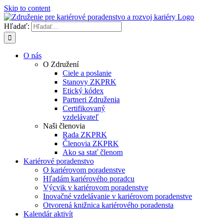
Skip to content
Hľadať:
O nás
O Združení
Ciele a poslanie
Stanovy ZKPRK
Etický kódex
Partneri Združenia
Certifikovaný
vzdelávateľ
Naši členovia
Rada ZKPRK
Členovia ZKPRK
Ako sa stať členom
Kariérové poradenstvo
O kariérovom poradenstve
Hľadám kariérového poradcu
Výcvik v kariérovom poradenstve
Inovačné vzdelávanie v kariérovom poradenstve
Otvorená knižnica kariérového poradensta
Kalendár aktivít