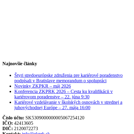
Najnovšie články
Štyri stredoeurópske združenia pre kariérové poradenstvo
podpísali v Bratislave memorandum o spolupráci
Novinky ZKPKR – máj 2026
Konferencia ZKPRK 2026 – Cesta ku kvalifikácii v
kariérovom poradenstve – 22. júna 9:30
Kariérové vzdelávanie v školských osnovách v strednej a
juhovýchodnej Európe – 27. mája 16:00
Číslo účtu:
SK5309000000005067254120
IČO:
42413605
DIČ:
2120072273
Kontakt:
info@zkprk.sk