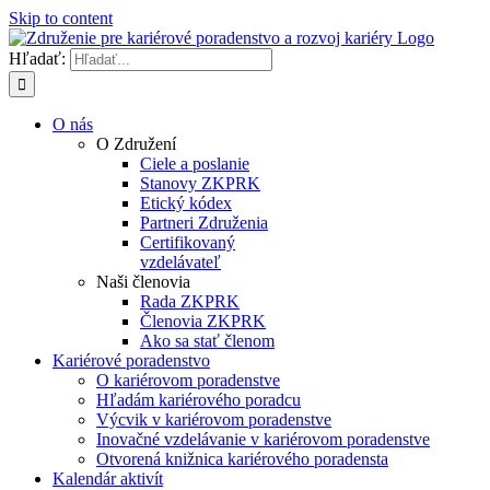
Skip to content
Hľadať:
O nás
O Združení
Ciele a poslanie
Stanovy ZKPRK
Etický kódex
Partneri Združenia
Certifikovaný
vzdelávateľ
Naši členovia
Rada ZKPRK
Členovia ZKPRK
Ako sa stať členom
Kariérové poradenstvo
O kariérovom poradenstve
Hľadám kariérového poradcu
Výcvik v kariérovom poradenstve
Inovačné vzdelávanie v kariérovom poradenstve
Otvorená knižnica kariérového poradensta
Kalendár aktivít