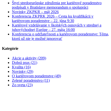
Štyri stredoeurópske združenia pre kariérové poradenstvo
podpísali v Bratislave memorandum o spolupráci
Novinky ZKPKR – máj 2026
Konferencia ZKPRK 2026 – Cesta ku kvalifikácii v
kariérovom poradenstve – 22. júna 9:30
Kariérové vzdelávanie v školských osnovách v strednej a
juhovýchodnej Európe – 27. mája 16:00
Konferencia o udržateľnosti a kariérovom poradenstve: Téma,
ktorú už nie je možné ignorovať
Kategórie
Akcie a aktivity (209)
Dobrá prax (21)
Kvalita (16)
Novinky (29)
O kariérovom poradenstve (49)
Zelené poradenstvo (11)
Zo sveta (23)