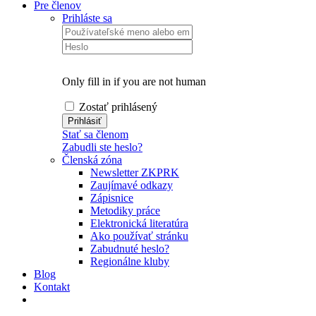
Pre členov
Prihláste sa
Only fill in if you are not human
Zostať prihlásený
Stať sa členom
Zabudli ste heslo?
Členská zóna
Newsletter ZKPRK
Zaujímavé odkazy
Zápisnice
Metodiky práce
Elektronická literatúra
Ako používať stránku
Zabudnuté heslo?
Regionálne kluby
Blog
Kontakt