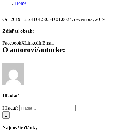
Home
Od
|
2019-12-24T01:50:54+01:00
24. decembra, 2019
|
Zdieľať obsah:
Facebook
X
LinkedIn
Email
O autorovi/autorke:
Hľadať
Hľadať:
Najnovšie články