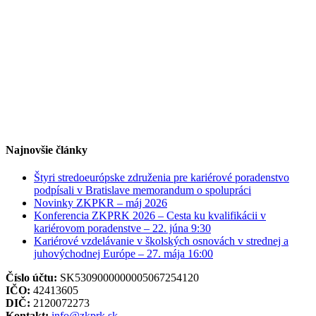
Najnovšie články
Štyri stredoeurópske združenia pre kariérové poradenstvo
podpísali v Bratislave memorandum o spolupráci
Novinky ZKPKR – máj 2026
Konferencia ZKPRK 2026 – Cesta ku kvalifikácii v
kariérovom poradenstve – 22. júna 9:30
Kariérové vzdelávanie v školských osnovách v strednej a
juhovýchodnej Európe – 27. mája 16:00
Číslo účtu:
SK5309000000005067254120
IČO:
42413605
DIČ:
2120072273
Kontakt:
info@zkprk.sk