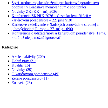
Štyri stredoeurópske združenia pre kariérové poradenstvo
podpísali v Bratislave memorandum o spolupráci
Novinky ZKPKR – máj 2026
Konferencia ZKPRK 2026 – Cesta ku kvalifikácii v
kariérovom poradenstve – 22. júna 9:30
Kariérové vzdelávanie v školských osnovách v strednej a
juhovýchodnej Európe – 27. mája 16:00
Konferencia o udržateľnosti a kariérovom poradenstve: Téma,
ktorú už nie je možné ignorovať
Kategórie
Akcie a aktivity (209)
Dobrá prax (21)
Kvalita (16)
Novinky (29)
O kariérovom poradenstve (49)
Zelené poradenstvo (11)
Zo sveta (23)