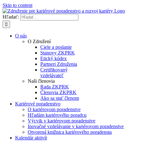
Skip to content
Hľadať:
O nás
O Združení
Ciele a poslanie
Stanovy ZKPRK
Etický kódex
Partneri Združenia
Certifikovaný
vzdelávateľ
Naši členovia
Rada ZKPRK
Členovia ZKPRK
Ako sa stať členom
Kariérové poradenstvo
O kariérovom poradenstve
Hľadám kariérového poradcu
Výcvik v kariérovom poradenstve
Inovačné vzdelávanie v kariérovom poradenstve
Otvorená knižnica kariérového poradensta
Kalendár aktivít