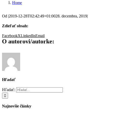
Home
Od
|
2019-12-28T02:42:49+01:00
28. decembra, 2019
|
Zdieľať obsah:
Facebook
X
LinkedIn
Email
O autorovi/autorke:
Hľadať
Hľadať:
Najnovšie články