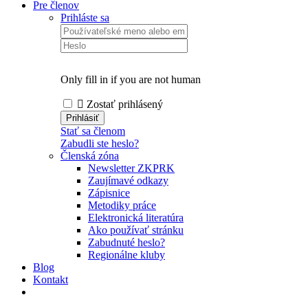
Pre členov
Prihláste sa
Only fill in if you are not human
Zostať prihlásený
Stať sa členom
Zabudli ste heslo?
Členská zóna
Newsletter ZKPRK
Zaujímavé odkazy
Zápisnice
Metodiky práce
Elektronická literatúra
Ako používať stránku
Zabudnuté heslo?
Regionálne kluby
Blog
Kontakt