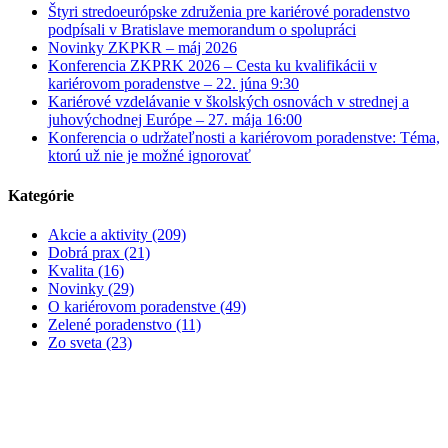
Štyri stredoeurópske združenia pre kariérové poradenstvo
podpísali v Bratislave memorandum o spolupráci
Novinky ZKPKR – máj 2026
Konferencia ZKPRK 2026 – Cesta ku kvalifikácii v
kariérovom poradenstve – 22. júna 9:30
Kariérové vzdelávanie v školských osnovách v strednej a
juhovýchodnej Európe – 27. mája 16:00
Konferencia o udržateľnosti a kariérovom poradenstve: Téma,
ktorú už nie je možné ignorovať
Kategórie
Akcie a aktivity (209)
Dobrá prax (21)
Kvalita (16)
Novinky (29)
O kariérovom poradenstve (49)
Zelené poradenstvo (11)
Zo sveta (23)