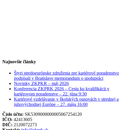
Najnovšie články
Štyri stredoeurópske združenia pre kariérové poradenstvo
podpísali v Bratislave memorandum o spolupráci
Novinky ZKPKR – máj 2026
Konferencia ZKPRK 2026 – Cesta ku kvalifikácii v
kariérovom poradenstve – 22. júna 9:30
Kariérové vzdelávanie v školských osnovách v strednej a
juhovýchodnej Európe – 27. mája 16:00
Číslo účtu:
SK5309000000005067254120
IČO:
42413605
DIČ:
2120072273
Kontakt:
info@zkprk.sk