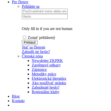
Pre členov
Prihláste sa
Only fill in if you are not human
Zostať prihlásený
Stať sa členom
Zabudli ste heslo?
Členská zóna
Newsletter ZKPRK
Zaujímavé odkazy
Zápisnice
Metodiky práce
Elektronická literatúra
Ako používať stránku
Zabudnuté heslo?
Regionálne kluby
Blog
Kontakt