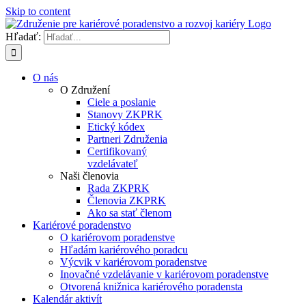
Skip to content
Hľadať:
O nás
O Združení
Ciele a poslanie
Stanovy ZKPRK
Etický kódex
Partneri Združenia
Certifikovaný
vzdelávateľ
Naši členovia
Rada ZKPRK
Členovia ZKPRK
Ako sa stať členom
Kariérové poradenstvo
O kariérovom poradenstve
Hľadám kariérového poradcu
Výcvik v kariérovom poradenstve
Inovačné vzdelávanie v kariérovom poradenstve
Otvorená knižnica kariérového poradensta
Kalendár aktivít