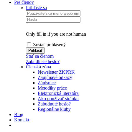
Pre členov
Prihláste sa
Only fill in if you are not human
Zostať prihlásený
Stať sa členom
Zabudli ste heslo?
Členská zóna
Newsletter ZKPRK
Zaujímavé odkazy
Zápisnice
Metodiky práce
Elektronická literatúra
Ako používať stránku
Zabudnuté heslo?
Regionálne kluby
Blog
Kontakt