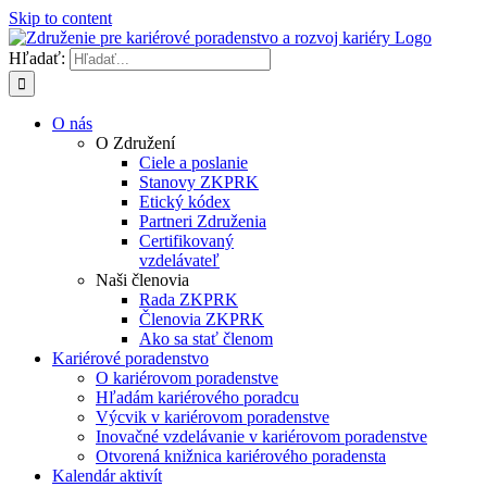
Skip to content
Hľadať:
O nás
O Združení
Ciele a poslanie
Stanovy ZKPRK
Etický kódex
Partneri Združenia
Certifikovaný
vzdelávateľ
Naši členovia
Rada ZKPRK
Členovia ZKPRK
Ako sa stať členom
Kariérové poradenstvo
O kariérovom poradenstve
Hľadám kariérového poradcu
Výcvik v kariérovom poradenstve
Inovačné vzdelávanie v kariérovom poradenstve
Otvorená knižnica kariérového poradensta
Kalendár aktivít