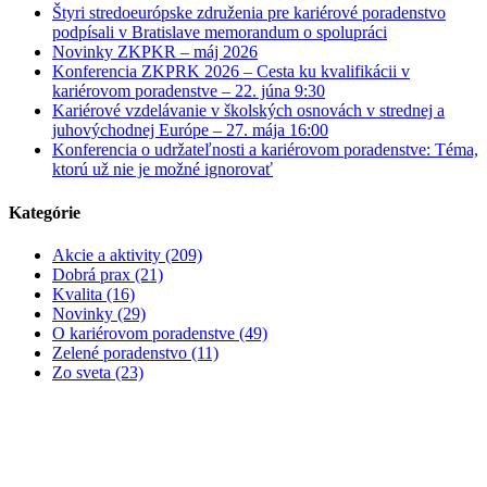
Štyri stredoeurópske združenia pre kariérové poradenstvo
podpísali v Bratislave memorandum o spolupráci
Novinky ZKPKR – máj 2026
Konferencia ZKPRK 2026 – Cesta ku kvalifikácii v
kariérovom poradenstve – 22. júna 9:30
Kariérové vzdelávanie v školských osnovách v strednej a
juhovýchodnej Európe – 27. mája 16:00
Konferencia o udržateľnosti a kariérovom poradenstve: Téma,
ktorú už nie je možné ignorovať
Kategórie
Akcie a aktivity (209)
Dobrá prax (21)
Kvalita (16)
Novinky (29)
O kariérovom poradenstve (49)
Zelené poradenstvo (11)
Zo sveta (23)