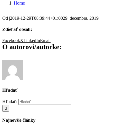
Home
Od
|
2019-12-29T08:39:44+01:00
29. decembra, 2019
|
Zdieľať obsah:
Facebook
X
LinkedIn
Email
O autorovi/autorke:
Hľadať
Hľadať:
Najnovšie články