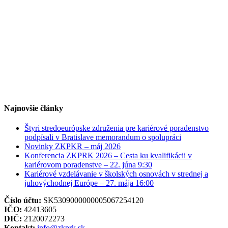
Najnovšie články
Štyri stredoeurópske združenia pre kariérové poradenstvo
podpísali v Bratislave memorandum o spolupráci
Novinky ZKPKR – máj 2026
Konferencia ZKPRK 2026 – Cesta ku kvalifikácii v
kariérovom poradenstve – 22. júna 9:30
Kariérové vzdelávanie v školských osnovách v strednej a
juhovýchodnej Európe – 27. mája 16:00
Číslo účtu:
SK5309000000005067254120
IČO:
42413605
DIČ:
2120072273
Kontakt:
info@zkprk.sk