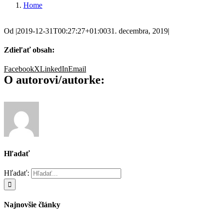
Home
Od
|
2019-12-31T00:27:27+01:00
31. decembra, 2019
|
Zdieľať obsah:
Facebook
X
LinkedIn
Email
O autorovi/autorke:
Hľadať
Hľadať:
Najnovšie články