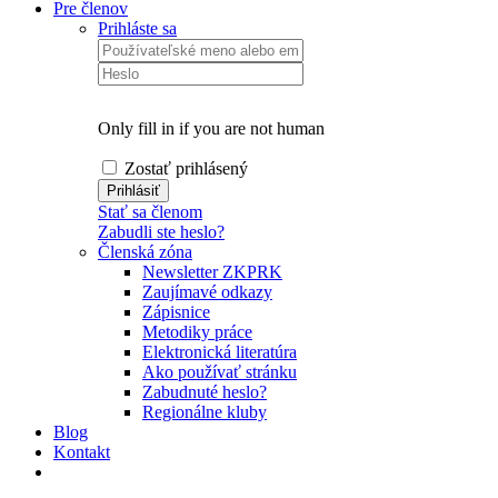
Pre členov
Prihláste sa
Only fill in if you are not human
Zostať prihlásený
Stať sa členom
Zabudli ste heslo?
Členská zóna
Newsletter ZKPRK
Zaujímavé odkazy
Zápisnice
Metodiky práce
Elektronická literatúra
Ako používať stránku
Zabudnuté heslo?
Regionálne kluby
Blog
Kontakt