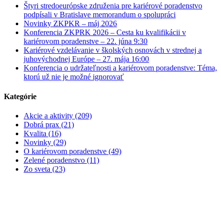
Štyri stredoeurópske združenia pre kariérové poradenstvo
podpísali v Bratislave memorandum o spolupráci
Novinky ZKPKR – máj 2026
Konferencia ZKPRK 2026 – Cesta ku kvalifikácii v
kariérovom poradenstve – 22. júna 9:30
Kariérové vzdelávanie v školských osnovách v strednej a
juhovýchodnej Európe – 27. mája 16:00
Konferencia o udržateľnosti a kariérovom poradenstve: Téma,
ktorú už nie je možné ignorovať
Kategórie
Akcie a aktivity (209)
Dobrá prax (21)
Kvalita (16)
Novinky (29)
O kariérovom poradenstve (49)
Zelené poradenstvo (11)
Zo sveta (23)