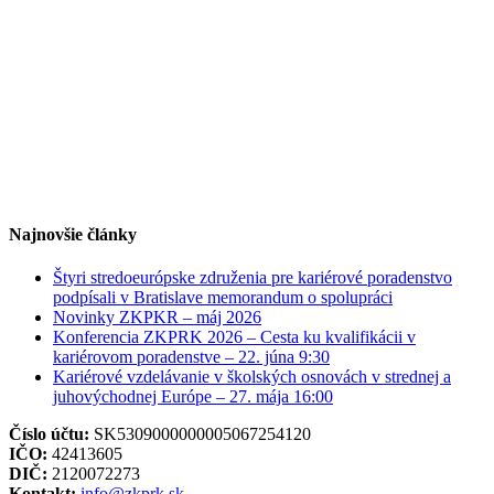
Najnovšie články
Štyri stredoeurópske združenia pre kariérové poradenstvo
podpísali v Bratislave memorandum o spolupráci
Novinky ZKPKR – máj 2026
Konferencia ZKPRK 2026 – Cesta ku kvalifikácii v
kariérovom poradenstve – 22. júna 9:30
Kariérové vzdelávanie v školských osnovách v strednej a
juhovýchodnej Európe – 27. mája 16:00
Číslo účtu:
SK5309000000005067254120
IČO:
42413605
DIČ:
2120072273
Kontakt:
info@zkprk.sk