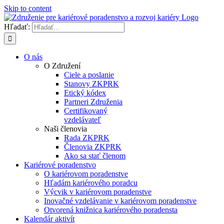
Skip to content
Hľadať:
O nás
O Združení
Ciele a poslanie
Stanovy ZKPRK
Etický kódex
Partneri Združenia
Certifikovaný
vzdelávateľ
Naši členovia
Rada ZKPRK
Členovia ZKPRK
Ako sa stať členom
Kariérové poradenstvo
O kariérovom poradenstve
Hľadám kariérového poradcu
Výcvik v kariérovom poradenstve
Inovačné vzdelávanie v kariérovom poradenstve
Otvorená knižnica kariérového poradensta
Kalendár aktivít